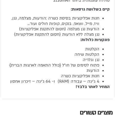
סוללה עוצמתית ביותר 2120mAh
קיים בשלושה גרסאות:
חנות אפליקציות בסיסת כשרה :הודעות, מצלמה, נגן,
וויז, מייל, ווצאפ, בנקים, קופות חולים ועוד…
הודעות נגן מצלמה (חסום להתקנת אפליקציות)
נגן מצלה ללא הודעות (חסום להתקנת אפליקציות)
פונקציות כלולות:
הקלטות
הקלטות שיחה
נגן וגלריה
פתוח לסימים של חו”ל {כולל התאמה לארצות הברית}
הודעות
חנות אפליקציות כשרה
4 ג’יגה – עבודה (RAM) ו- 64 ג’יגה – זיכרון אחסון
המחיר לאתר בלבד!
מוצרים קשורים