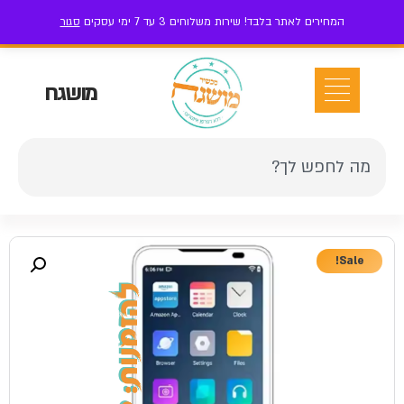
המחירים לאתר בלבד! שירות משלוחים 3 עד 7 ימי עסקים
סגור
ז'בוטינסקי 111 בני ברק
052-7-199-199
אזור אישי
מושגח
Sale!