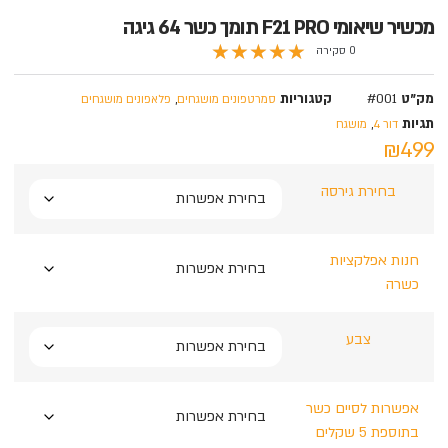
מכשיר שיאומי F21 PRO תומך כשר 64 גיגה
★
★
★
★
★
0 סקירה
מק"ט
#001
קטגוריות
,
סמרטפונים מושגחים
פלאפונים מושגחים
תגיות
,
דור 4
מושגח
₪499
בחירת גירסה
חנות אפלקציות
כשרה
צבע
אפשרות לסיים כשר
בתוספת 5 שקלים