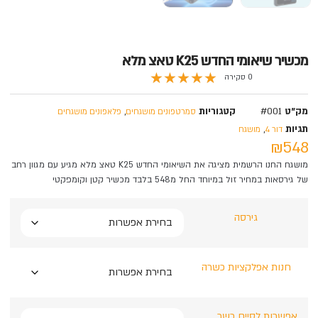
מכשיר שיאומי החדש K25 טאצ מלא
★
★
★
★
★
0 סקירה
מק"ט
#001
קטגוריות
,
סמרטפונים מושגחים
פלאפונים מושגחים
תגיות
,
דור 4
מושגח
₪548
מושגח החנו הרשמית מציגה את השיאומי החדש K25 טאצ מלא מגיע עם מגוון רחב
של גירסאות במחיר זול במיוחד החל מ548 בלבד מכשיר קטן וקומפקטי
גירסה
חנות אפלקציות כשרה
אפשרות לסיים כשר