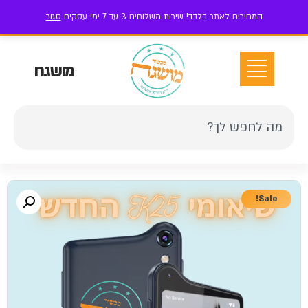
המחירים לאתר בלבד! שירות משלוחים 3 עד 7 ימי עסקים
סגור
ז'בוטינסקי 111 בני ברק
052-7-199-199
אזור אישי
מושגח
Sale!