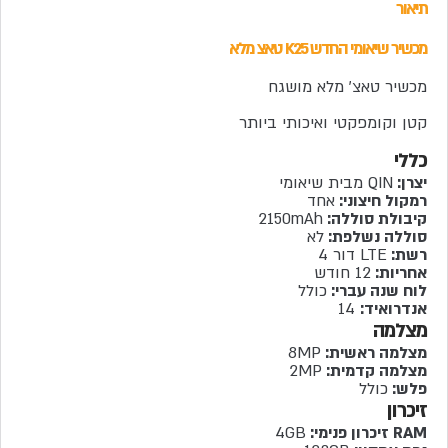
תיאור
מכשיר שיאומי החדש K25 טאצ מלא
מכשיר טאצ' מלא מושגח
קטן וקומפקטי ואיכותי ביותר
כללי
יצרן:
QIN מבית שיאומי
רמקול חיצוני:
אחד
קיבולת סוללה:
2150mAh
סוללה נשלפת:
לא
רשת:
LTE דור 4
אחריות:
12 חודש
לוח שנה עברי:
כולל
אנדרואיד:
14
מצלמה
מצלמה ראשית:
8MP
מצלמה קדמית:
2MP
פלש:
כולל
זיכרון
RAM זיכרון פנימי:
4GB