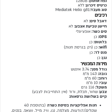
נפח אחסון:
128GB
כרטיס זיכרון:
ללא
סוג מעבד:
Mediatek Helio g81
רכיבים
דאבל סים:
לא
חיישן טביעת אצבע:
לא
סים כשר:
אופציונלי
GPS:
כן
בלוטוס:
כן
wifi:
כן (רק בגרסת חנות)
פנס לד:
כן
נגן:
כן
מידות המכשיר
גודל מסך:
3.74 אינטש
גובה:
143 מ"מ
רוחב:
60 מ"מ
עובי:
10 מ"מ
משקל:
116 גרם
צבע:
שחור, תכלת, ורוד (אין התחייבות לצבע)
קיים בשלושה גרסאות:
חנות אפליקציות בסיסת כשרה
(בתוספת 40
שקלים):הודעות, מצלמה, נגן, וויז, מייל, ווצאפ, בנקים,