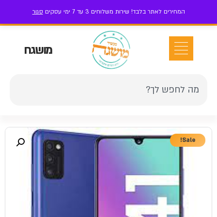
המחירים לאתר בלבד! שירות משלוחים 3 עד 7 ימי עסקים
סגור
ז'בוטינסקי 111 בני ברק
052-7-199-199
אזור אישי
מושגח
Sale!