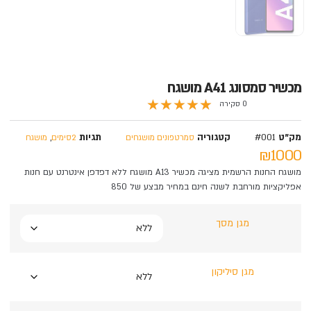
מכשיר סמסונג A41 מושגח
★
★
★
★
★
0 סקירה
מק"ט
#001
קטגוריה
תגיות
,
סמרטפונים מושגחים
2סימים
מושגח
₪1000
מושגח החנות הרשמית מציגה מכשיר A13 מושגח ללא דפדפן אינטרנט עם חנות
אפליקציות מורחבת לשנה חינם במחיר מבצע של 850
מגן מסך
מגן סיליקון