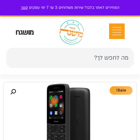
המחירים לאתר בלבד! שירות משלוחים 3 עד 7 ימי עסקים
סגור
ז'בוטינסקי 111 בני ברק
052-7-199-199
אזור אישי
מושגח
Sale!