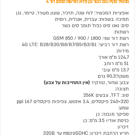
מכשיר נוקיה 215 כשר נגן (ללא הודעות סמס) דור 4
אופציות המכשיר: לוח שנה, תזכיר, שעון מעורר, טיימר, נגן
תמיכה בשפות: עברית, אנגלית, רוסית
סים: נאנו סים כפול תומך סים כשר
רשתות:
רשת דור שני: GSM 850 / 900 / 1800
רשת דור רביעי: 4G LTE: B28/B20/B8/B7/B5/B3/B1
מידות:
124.7 מ"מ אורך
51 מ"מ רוחב
13.7 מ"מ עובי
משקל:90.3 גרם
צבע: שחור, טורקיז
(אין התחייבות על צבע)
תצוגה:
סוג: TFT, צבעים 256K
320×240 פיקסלים, 2.4 אינטש, צפיפות פיקסלים 167 ppi
שמע:
ספיקר מובנה: כן
כניסת אודיו 3.5 מ"מ: כן
זיכרון
חריץ הרחבת זיכרון: microSDHC עד 32GB