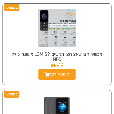
במבצע!
מכשיר חצי טאצ חצי מקשים LOM S9 מושגח כולל
NFC
₪649
הוספה לסל
במבצע!