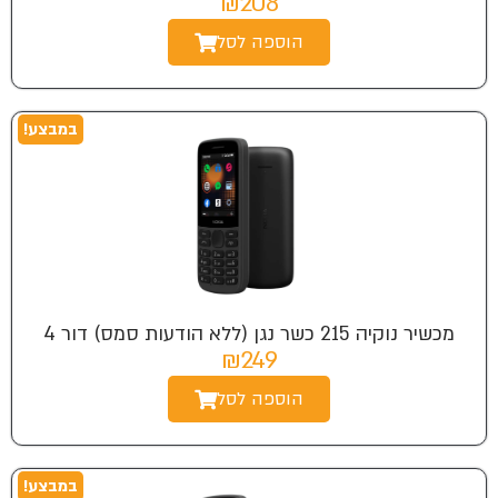
₪208
הוספה לסל
במבצע!
מכשיר נוקיה 215 כשר נגן (ללא הודעות סמס) דור 4
₪249
הוספה לסל
במבצע!