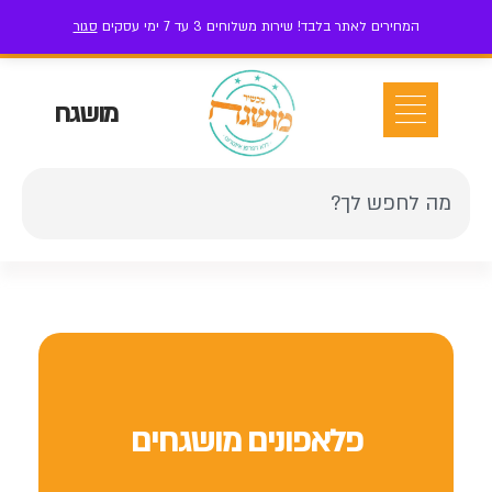
המחירים לאתר בלבד! שירות משלוחים 3 עד 7 ימי עסקים
סגור
ז'בוטינסקי 111 בני ברק
052-7-199-199
אזור אישי
מושגח
פלאפונים מושגחים