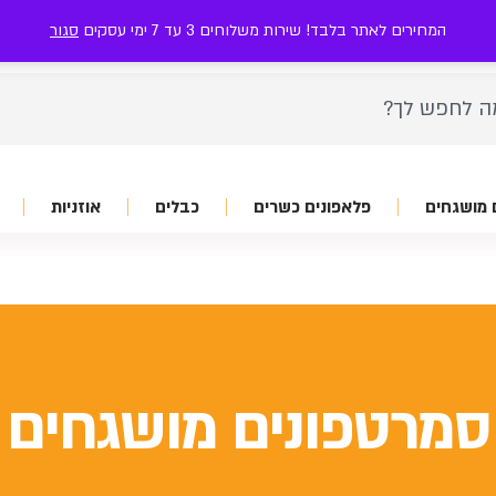
ז'בוטינסקי 111 בני ברק
052-7-199-199
אזור אישי
המחירים לאתר בלבד! שירות משלוחים 3 עד 7 ימי עסקים
סגור
 מושגחים
פלאפונים כשרים
כבלים
אוזניות
סמרטפונים מושגחים