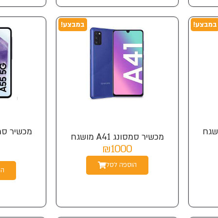
במבצע!
במבצע!
ונג A36 מושגח
מכשיר סמסונג A41 מושגח
₪1000
הוספה לסל
הו