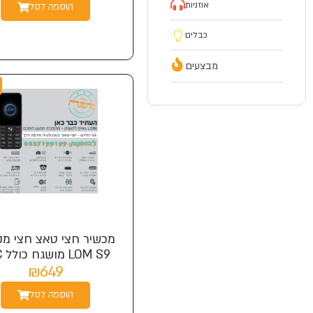
אוזניות
הוספה לסל
כבלים
מבצעים
מכשיר חצי טאצ חצי מ
LOM S9 מושגח כולל NFC
₪649
הוספה לסל