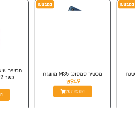
במבצע!
במבצע!
מכשיר סמסונג M35 מושגח
כשר 32 גיגה חצי טאץ
₪949
הוספה לסל
הו
במבצע!
במבצע!