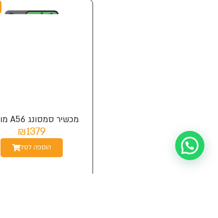
מכשיר סמסונג A56 מושגח
₪1379
הוספה לסל
Your 