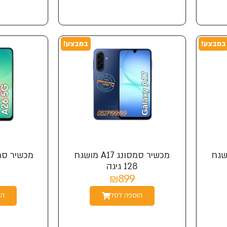
במבצע!
במבצע!
נג A16 מושגח
מכשיר סמסונג A17 מושגח
128 גיגה
₪899
הוספה לסל
הו