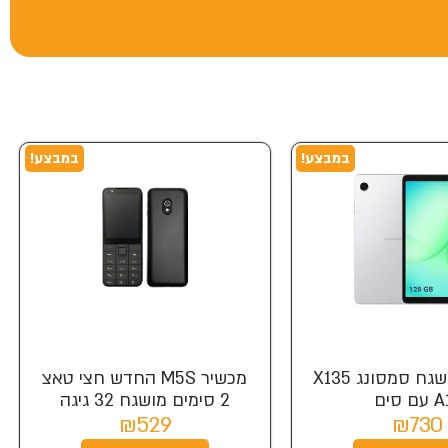
במבצע!
במבצע!
טאבלט מושגח סמסונג X135
מכשיר M5S החדש חצי טאצ
ם סים
2 סימים מושגח 32 גיגה
₪529
₪730