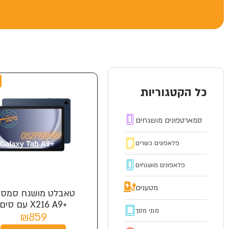
כל הקטגוריות
סמארטפונים מושגחים
פלאפונים כשרים
פלאפונים מושגחים
מטענים
טאבלט מושגח סמסונ
+X216 A9 עם סים
מגני מסך
₪859