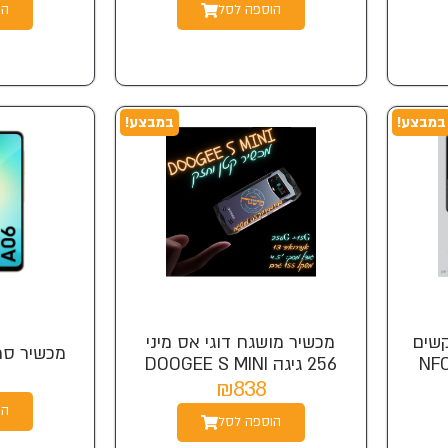
הוספה לסל
הו
במבצע!
במבצע!
קשים
מכשיר מושגח דוגי אס מיני
מכשיר סמסונג 6
256 גיגה DOOGEE S MINI
₪838
הו
הוספה לסל