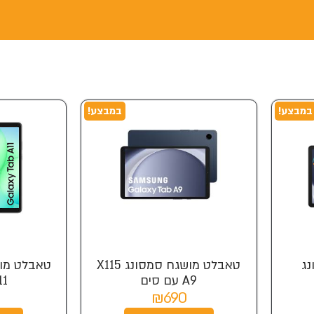
במבצע!
במבצע!
ג
טאבלט מושגח סמסונג X115
A9 עם סים
A11 ע
₪690