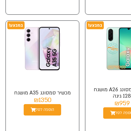
במבצע!
במבצע!
מכשיר סמסונג A26 מושגח
מכשיר סמסונג A35 מושגח
128 גיגה
₪1350
₪959
הוספה לסל
ספה לסל