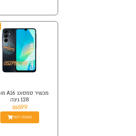
מכשיר סמסו
128 גיגה
₪699
הוספה לסל